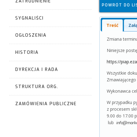
ZATRUDNIENIE
POWRÓT DO LI
SYGNALIŚCI
Treść
Zał
OGŁOSZENIA
Zmiana terminu
Niniejsze pos
HISTORIA
https://piap.e
DYREKCJA I RADA
Wszystkie dok
Zmawiająceg
INSTYTUTU
STRUKTURA ORG.
Wykonawca cele
W przypadku py
ZAMÓWIENIA PUBLICZNE
z procesem skła
9.00 do 17.00 p
lub
info@marke