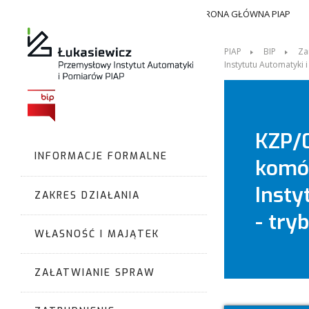
STRONA GŁÓWNA PIAP
PIAP
BIP
Za
Instytutu Automatyki 
KZP/0
INFORMACJE FORMALNE
komór
Insty
ZAKRES DZIAŁANIA
- try
WŁASNOŚĆ I MAJĄTEK
ZAŁATWIANIE SPRAW