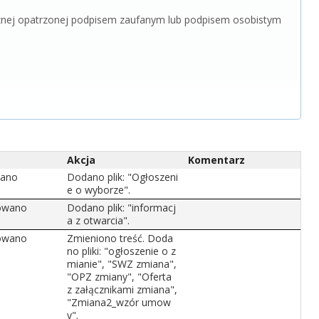
icznej opatrzonej podpisem zaufanym lub podpisem osobistym
Akcja
Komentarz
wano
Dodano plik: "Ogłoszeni
e o wyborze".
zowano
Dodano plik: "informacj
a z otwarcia".
zowano
Zmieniono treść. Doda
no pliki: "ogłoszenie o z
mianie", "SWZ zmiana",
"OPZ zmiany", "Oferta
z załącznikami zmiana",
"Zmiana2_wzór umow
y".