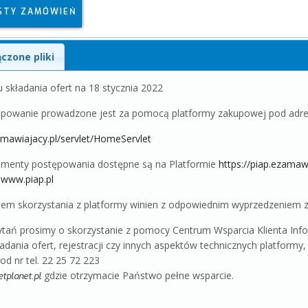
STY ZAMÓWIEŃ
ączone pliki
 składania ofert na 18 stycznia 2022
tępowanie prowadzone jest za pomocą platformy zakupowej pod adr
zamawiajacy.pl/servlet/HomeServlet
umenty postępowania dostępne są na Platformie
https://piap.ezamaw
o
www.piap.pl
m skorzystania z platformy winien z odpowiednim wyprzedzeniem z
tań prosimy o skorzystanie z pomocy Centrum Wsparcia Klienta Info 
dania ofert, rejestracji czy innych aspektów technicznych platformy
od nr tel. 22 25 72 223
gdzie otrzymacie Państwo pełne wsparcie.
tplanet.pl