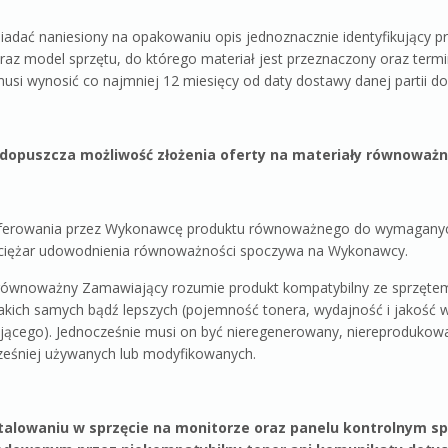
adać naniesiony na opakowaniu opis jednoznacznie identyfikujący p
oraz model sprzętu, do którego materiał jest przeznaczony oraz term
 musi wynosić co najmniej 12 miesięcy od daty dostawy danej partii d
dopuszcza możliwość złożenia oferty na materiały równoważn
ferowania przez Wykonawcę produktu równoważnego do wymaganych 
y ciężar udowodnienia równoważności spoczywa na Wykonawcy.
równoważny Zamawiający rozumie produkt kompatybilny ze sprzętem
akich samych bądź lepszych (pojemność tonera, wydajność i jakość 
ącego). Jednocześnie musi on być nieregenerowany, niereprodukowan
eśniej używanych lub modyfikowanych.
talowaniu w sprzęcie na monitorze oraz panelu kontrolnym s