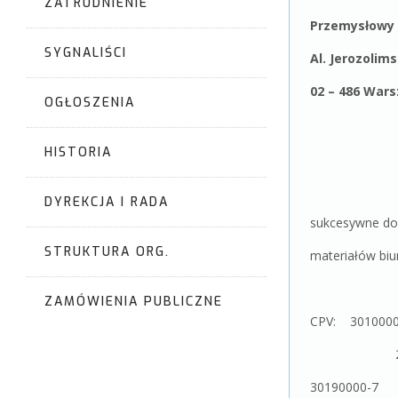
ZATRUDNIENIE
Przemysłowy 
SYGNALIŚCI
Al. Jerozolims
02
OGŁOSZENIA
HISTORIA
DYREKCJA I RADA
sukcesywn
INSTYTUTU
STRUKTURA ORG.
materiałów bi
ZAMÓWIENIA PUBLICZNE
CPV: 3010000
22800
30190000-7