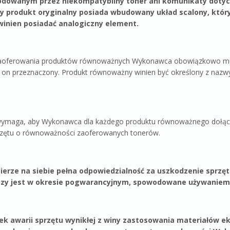
odowanym przez niekompatybilny toner ani komunikaty dotycz
 produkt oryginalny posiada wbudowany układ scalony, który 
inien posiadać analogiczny element.
aoferowania produktów równoważnych Wykonawca obowiązkowo musi 
t on przeznaczony. Produkt równoważny winien być określony z nazw
ymaga, aby Wykonawca dla każdego produktu równoważnego dołączy
rzętu o równoważności zaoferowanych tonerów.
rze na siebie pełna odpowiedzialność za uszkodzenie sprzętu 
czy jest w okresie pogwarancyjnym, spowodowane używaniem 
tek awarii sprzętu wynikłej z winy zastosowania materiałów 