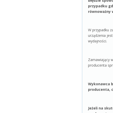
błędzie spow
przypadku gdy
równoważny w
W przypadku z
urządzenia jes
wydajności.
Zamawiający w
producenta sp
Wykonawca bie
producenta, 
Jeżeli na sku