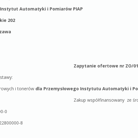
Instytut Automatyki i Pomiarów PIAP
kie 202
 – 486 War
Zapytanie ofertowe nr ZO/01
e dostawy:
urowych i tonerów
dla Przemysłowego Instytutu Automatyki i P
Zakup współfinansowany ze ś
0-0
000-8