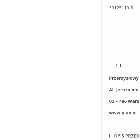
30125110-5
I.
Przemysłowy 
Al. Jerozolims
02 – 486 War
www.piap.pl
II. OPIS PRZ