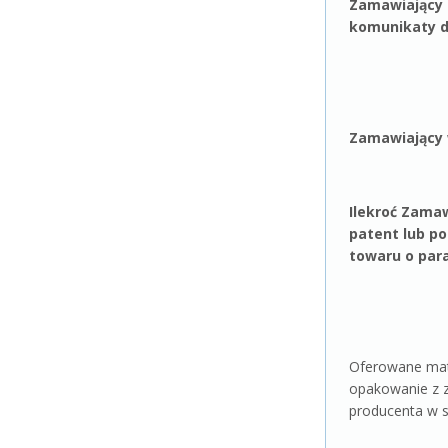
Zamawiający z
komunikaty d
Zamawiający w
Ilekroć Zama
patent lub p
towaru o par
Oferowane mate
opakowanie z z
producenta w s