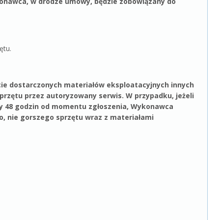
konawca, w drodze umowy, będzie zobowiązany do
ętu.
cie dostarczonych materiałów eksploatacyjnych innych
rzętu przez autoryzowany serwis. W przypadku, jeżeli
y 48 godzin od momentu zgłoszenia, Wykonawca
, nie gorszego sprzętu wraz z materiałami