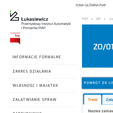
STRONA GŁÓWNA PIAP
PIAP
BIP
Za
ZO/01
INFORMACJE FORMALNE
ZAKRES DZIAŁANIA
POWRÓT DO LI
WŁASNOŚĆ I MAJĄTEK
Treść
Zał
ZAŁATWIANIE SPRAW
Nazwa zamaw