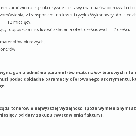
tem zamówienia są sukcesywne dostawy materiałów biurowych i to
zamówienia, z transportem na koszt i ryzyko Wykonawcy do siedzi
s 12 miesięcy.
cy dopuszcza możliwość składania ofert częściowych – 2 części:
materiałów biurowych,
tonerów
wymagania odnośnie parametrów materiałów biurowych i to
si podać dokładne parametry oferowanego asortymentu, któ
go.
żąda tonerów o najwyższej wydajności (poza wymienionymi sz
iesięcy od daty zakupu (wystawienia faktury).