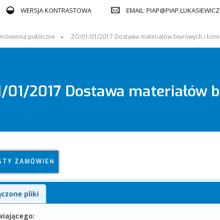
EMAIL: PIAP@PIAP.LUKASIEWICZ
WERSJA KONTRASTOWA
mówienia publiczne
ZO/01/01/2017 Dostawa materiałów biurowych i ton
/01/2017 Dostawa materiałów b
STY ZAMÓWIEŃ
ączone pliki
iającego: