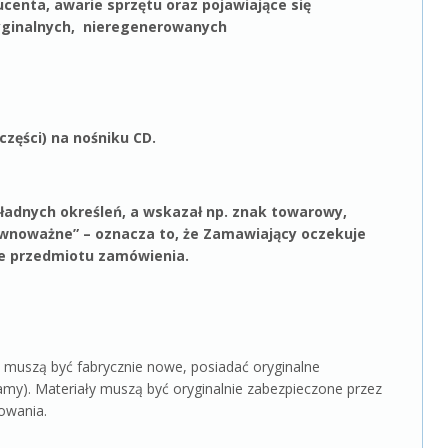
enta, awarie sprzętu oraz pojawiające się
yginalnych, nieregenerowanych
zęści) na nośniku CD.
ładnych określeń, a wskazał np. znak towarowy,
ównoważne” – oznacza to, że Zamawiający oczekuje
ie przedmiotu zamówienia.
muszą być fabrycznie nowe, posiadać oryginalne
my). Materiały muszą być oryginalnie zabezpieczone przez
owania.