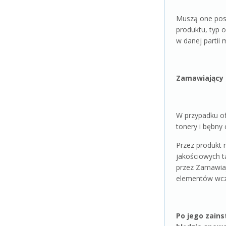
Muszą one posi
produktu, typ 
w danej partii
Zamawiający 
W przypadku o
tonery i bębn
Przez produkt 
jakościowych t
przez Zamawiaj
elementów wcz
Po jego zains