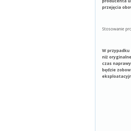
producenta u
przejęcia obo
Stosowanie pr
W przypadku a
niż oryginal
czas naprawy
będzie zobow
eksploatacyj