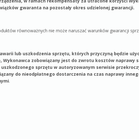
rządzenia, w ramach rekompensaty za utracone korzyści Wy
wiązków gwaranta na pozostały okres udzielonej gwarancji.
oduktów równoważnych nie może naruszać warunków gwarancji sprz
warii lub uszkodzenia sprzętu, których przyczyną będzie uży
ne, Wykonawca zobowiązany jest do zwrotu kosztów naprawy sp
 uszkodzonego sprzętu w autoryzowanym serwisie przekrocz
iązany do nieodpłatnego dostarczenia na czas naprawy innego
nymi
.