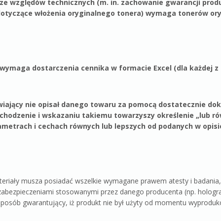
e względów technicznych (m. in. zachowanie gwarancji produc
otyczące włożenia oryginalnego tonera) wymaga tonerów or
ymaga dostarczenia cennika w formacie Excel (dla każdej z c
wiający nie opisał danego towaru za pomocą dostatecznie dok
ochodzenie i wskazaniu takiemu towarzyszy określenie „lub r
ametrach i cechach równych lub lepszych od podanych w opis
riały musza posiadać wszelkie wymagane prawem atesty i badania, 
abezpieczeniami stosowanymi przez danego producenta (np. hologra
posób gwarantujący, iż produkt nie był użyty od momentu wyproduk