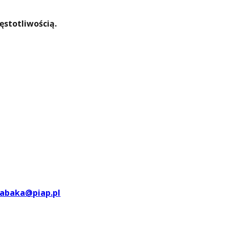
ęstotliwością.
tabaka@piap.pl