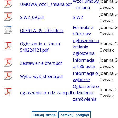
Wzór umowy
Joanna G
UMOWA_wzor_zmiana.pdf
- zmiana
Owsiak
Joanna G
SIWZ_09.pdf
SIWZ
Owsiak
Formularz
Joanna G
OFERTA_09_2020.docx
ofertowy
Owsiak
ogłoszenie_o
Ogłoszenie_o_zm_nr
Joanna G
zmianie
540224121.pdf
Owsiak
ogłoszenia
Informacja
Joanna G
Zestawienie ofert.pdf
art.86 ust.5
Owsiak
Informacja o
Joanna G
Wyborwyk_strona.pdf
wyborze
Owsiak
Ogłoszenie o
Joanna G
ogloszenie_o_udz_zam.pdf
udzieleniu
Owsiak
zamówienia