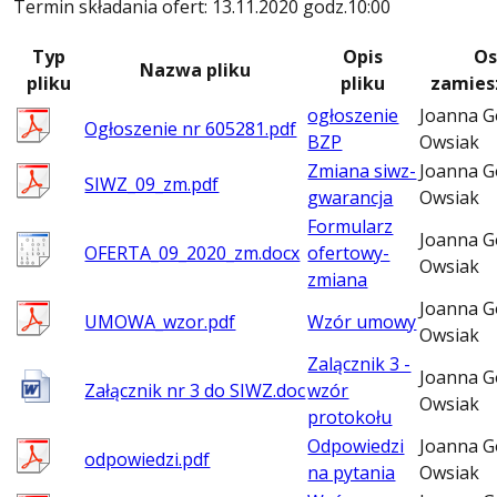
Termin składania ofert: 13.11.2020 godz.10:00
Typ
Opis
Os
Nazwa pliku
pliku
pliku
zamies
ogłoszenie
Joanna G
Ogłoszenie nr 605281.pdf
BZP
Owsiak
Zmiana siwz-
Joanna G
SIWZ_09_zm.pdf
gwarancja
Owsiak
Formularz
Joanna G
OFERTA_09_2020_zm.docx
ofertowy-
Owsiak
zmiana
Joanna G
UMOWA_wzor.pdf
Wzór umowy
Owsiak
Zalącznik 3 -
Joanna G
Załącznik nr 3 do SIWZ.doc
wzór
Owsiak
protokołu
Odpowiedzi
Joanna G
odpowiedzi.pdf
na pytania
Owsiak