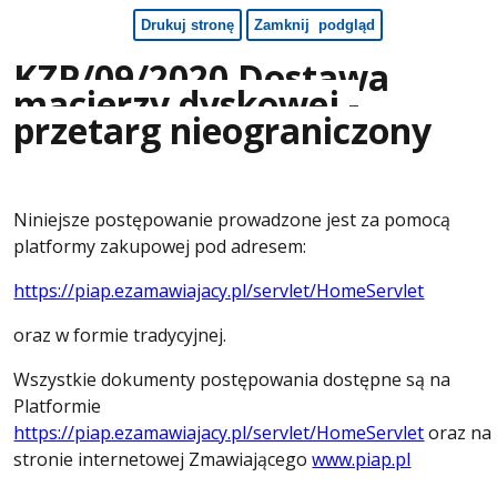
KZP/09/2020 Dostawa
macierzy dyskowej -
przetarg nieograniczony
Niniejsze postępowanie prowadzone jest za pomocą
platformy zakupowej pod adresem:
https://piap.ezamawiajacy.pl/servlet/HomeServlet
oraz w formie tradycyjnej.
Wszystkie dokumenty postępowania dostępne są na
Platformie
https://piap.ezamawiajacy.pl/servlet/HomeServlet
oraz na
stronie internetowej Zmawiającego
www.piap.pl