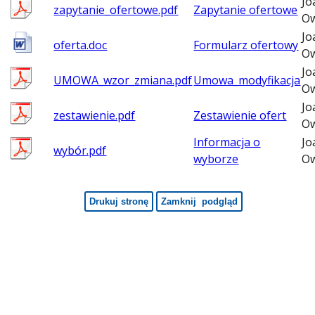
Jo
zapytanie_ofertowe.pdf
Zapytanie ofertowe
Ow
Jo
oferta.doc
Formularz ofertowy
Ow
Jo
UMOWA_wzor_zmiana.pdf
Umowa_modyfikacja
Ow
Jo
zestawienie.pdf
Zestawienie ofert
Ow
Informacja o
Jo
wybór.pdf
wyborze
Ow