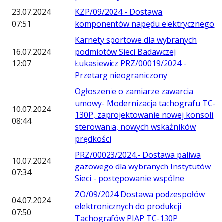
23.07.2024
KZP/09/2024 - Dostawa
07:51
komponentów napędu elektrycznego
Karnety sportowe dla wybranych
16.07.2024
podmiotów Sieci Badawczej
12:07
Łukasiewicz PRZ/00019/2024 -
Przetarg nieograniczony
Ogłoszenie o zamiarze zawarcia
umowy- Modernizacja tachografu TC-
10.07.2024
130P, zaprojektowanie nowej konsoli
08:44
sterowania, nowych wskaźników
prędkości
PRZ/00023/2024.- Dostawa paliwa
10.07.2024
gazowego dla wybranych Instytutów
07:34
Sieci - postępowanie wspólne
ZO/09/2024 Dostawa podzespołów
04.07.2024
elektronicznych do produkcji
07:50
Tachografów PIAP TC-130P