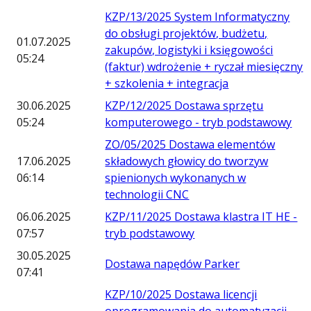
KZP/13/2025 System Informatyczny
do obsługi projektów, budżetu,
01.07.2025
zakupów, logistyki i księgowości
05:24
(faktur) wdrożenie + ryczał miesięczny
+ szkolenia + integracja
30.06.2025
KZP/12/2025 Dostawa sprzętu
05:24
komputerowego - tryb podstawowy
ZO/05/2025 Dostawa elementów
17.06.2025
składowych głowicy do tworzyw
06:14
spienionych wykonanych w
technologii CNC
06.06.2025
KZP/11/2025 Dostawa klastra IT HE -
07:57
tryb podstawowy
30.05.2025
Dostawa napędów Parker
07:41
KZP/10/2025 Dostawa licencji