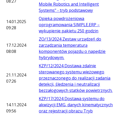
08:27
Mobile Robotics and Intelligent
Systems" - tryb podstawowy
Opieka powdrożeniowa
14.01.2025
oprogramowania SIMPLE.ERP –
09:28
wykupienie pakietu 250 godzin
ZO/13/2024 Zestaw urządzeń do
17.12.2024
zarządzania temperaturą
08:08
komponentów pojazdu o napędzie
hybrydowym.
KZP/12/2024 Dostawa zdalnie
sterowanego systemu wieżowego
21.11.2024
przeznaczonego do realizacji zadania
07:26
detekcji, śledzenia i neutralizacji
bezzałogowych statków powietrznych.
KZP/17/2024 Dostawa systemu do
14.11.2024
akwizycji EMG, danych kinematycznych
09:56
oraz rejestracji obrazu Tryb