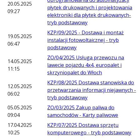
oprogramowania do automatyzacji
20.05.2025
płytek drukowanych i projektowania
09:27
elektroniki dla płytek drukowanych-
tryb podstawowy
KZP/09/2025 - Dostawa i montaż
19.05.2025
instalacji fotowoltaicznej - tryb
06:47
podstawowy
ZO/04/2025 Usługa przewozu na
14.05.2025
lawecie pojazdu 4x4, europalet i
11:15
skrzyniopalet do Włoch
KZP/08/2025 Dostawa stanowiska do
12.05.2025
przetwarzania informacji niejawnych -
06:02
tryb podstawowy
05.05.2025
ZO/03/2025 Zakup paliwa do
09:04
samochodów - Karty paliwowe
17.04.2025
KZP/07/2025 Dostawa sprzętu
10:25
komputerowego - tryb podstawowy