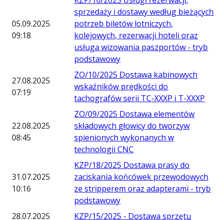
KZP/16/2025 Usługi rezerwacji,
sprzedaży i dostawy według bieżących
05.09.2025
potrzeb biletów lotniczych,
09:18
kolejowych, rezerwacji hoteli oraz
usługa wizowania paszportów - tryb
podstawowy
ZO/10/2025 Dostawa kabinowych
27.08.2025
wskaźników prędkości do
07:19
tachografów serii TC-XXXP i T-XXXP
ZO/09/2025 Dostawa elementów
22.08.2025
składowych głowicy do tworzyw
08:45
spienionych wykonanych w
technologii CNC
KZP/18/2025 Dostawa prasy do
31.07.2025
zaciskania końcówek przewodowych
10:16
ze stripperem oraz adapterami - tryb
podstawowy
28.07.2025
KZP/15/2025 - Dostawa sprzętu