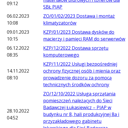
materiałów biurowych i tonerów dla
09:12
SBŁ PIAP
06.02.2023
ZO/01/02/2023 Dostawa i montaż
10:08
klimatyzatorów
09.01.2023
KZP/01/2023 Dostawa dysków do
10:15
macierzy i pamięci RAM do serwerwów
06.12.2022
KZP/12/2022 Dostawa sprzętu
08:35
komputerowego
KZP/11/2022 Usługi bezpośredniej
14.11.2022
ochrony fizycznej osób i mienia oraz
08:10
prowadzenie dozoru za pomocą
technicznych środków ochrony
ZO/12/10/2022 Usługa sprzątania
pomieszczeń należących do Sieci
Badawczej Łukasiewicz – PIAP w
28.10.2022
budynku nr 8, hali produkcyjnej 8a i
04:52
przyzakładowego gabinetu