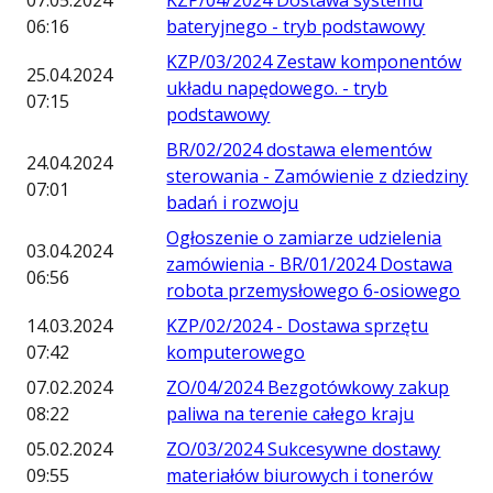
07.05.2024
KZP/04/2024 Dostawa systemu
06:16
bateryjnego - tryb podstawowy
KZP/03/2024 Zestaw komponentów
25.04.2024
układu napędowego. - tryb
07:15
podstawowy
BR/02/2024 dostawa elementów
24.04.2024
sterowania - Zamówienie z dziedziny
07:01
badań i rozwoju
Ogłoszenie o zamiarze udzielenia
03.04.2024
zamówienia - BR/01/2024 Dostawa
06:56
robota przemysłowego 6-osiowego
14.03.2024
KZP/02/2024 - Dostawa sprzętu
07:42
komputerowego
07.02.2024
ZO/04/2024 Bezgotówkowy zakup
08:22
paliwa na terenie całego kraju
05.02.2024
ZO/03/2024 Sukcesywne dostawy
09:55
materiałów biurowych i tonerów