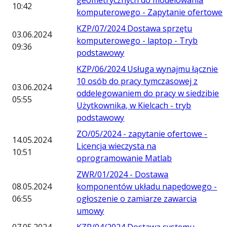
geometrycznych do modelowania
10:42
komputerowego - Zapytanie ofertowe
KZP/07/2024 Dostawa sprzętu
03.06.2024
komputerowego - laptop - Tryb
09:36
podstawowy
KZP/06/2024 Usługa wynajmu łącznie
10 osób do pracy tymczasowej z
03.06.2024
oddelegowaniem do pracy w siedzibie
05:55
Użytkownika, w Kielcach - tryb
podstawowy
ZO/05/2024 - zapytanie ofertowe -
14.05.2024
Licencja wieczysta na
10:51
oprogramowanie Matlab
ZWR/01/2024 - Dostawa
08.05.2024
komponentów układu napędowego -
06:55
ogłoszenie o zamiarze zawarcia
umowy