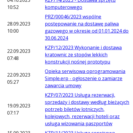
04.10.2023
KZP/14/2023 - Dostawa sprzętu
10:52
komputerowego
PRZ/00046/2023 wspólne
28.09.2023
postępowanie na dostawę paliwa
10:00
gazowego w okresie od 01.01.2024 do
30.06.2024
KZP/12/2023 Wykonanie i dostawa
22.09.2023
kratownic ze stopów lekkich
07:48
konstrukcji nośnej prototypu
Opieka serwisowa oprogramowania
22.09.2023
Simple.erp - ogłoszenie o zamiarze
05:27
zawarcia umowy
KZP/07/2023 Usługa rezerwacji,
sprzedaży i dostawy według bieżących
19.09.2023
potrzeb biletów lotniczych,
07:17
kolejowych, rezerwacji hoteli oraz
usługa wizowania paszportów