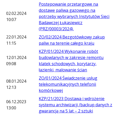
Postępowanie przetargowe na
dostawę paliwa gazowego na
02.02.2024
potrzeby wybranych Instytutów Sieci
10:07
Badawczej Łukasiewicz
(PRZ/00003/2024).
22.01.2024
ZO/02/2024 Bezgotówkowy zakup
11:15
paliw na terenie całego kraju
KZP/01/2024 Wykonanie robót
12.01.2024
budowlanych w zakresie remontu
09:08
klatek schodowych, korytarzy,
łazienki, malowanie ścian
ZO/01/2024 Świadczenie usług
08.01.2024
telekomunikacyjnych telefonii
12:13
komórkowej
KZP/21/2023 Dostawa i wdrożenie
06.12.2023
systemu archiwizacji /backup danych z
13:00
gwarancją na 5 lat – 2 sztuki