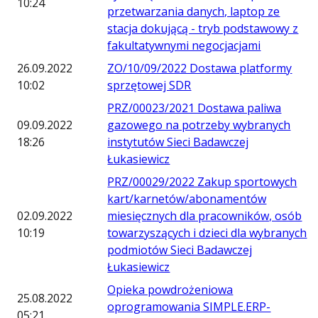
10:24
przetwarzania danych, laptop ze
stacja dokującą - tryb podstawowy z
fakultatywnymi negocjacjami
26.09.2022
ZO/10/09/2022 Dostawa platformy
10:02
sprzętowej SDR
PRZ/00023/2021 Dostawa paliwa
09.09.2022
gazowego na potrzeby wybranych
18:26
instytutów Sieci Badawczej
Łukasiewicz
PRZ/00029/2022 Zakup sportowych
kart/karnetów/abonamentów
02.09.2022
miesięcznych dla pracowników, osób
10:19
towarzyszących i dzieci dla wybranych
podmiotów Sieci Badawczej
Łukasiewicz
Opieka powdrożeniowa
25.08.2022
oprogramowania SIMPLE.ERP-
05:21