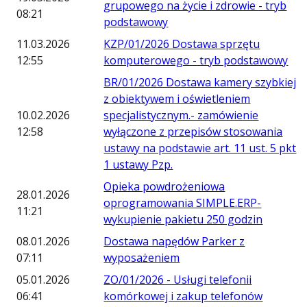
grupowego na życie i zdrowie - tryb
08:21
podstawowy
11.03.2026
KZP/01/2026 Dostawa sprzętu
12:55
komputerowego - tryb podstawowy
BR/01/2026 Dostawa kamery szybkiej
z obiektywem i oświetleniem
10.02.2026
specjalistycznym.- zamówienie
12:58
wyłączone z przepisów stosowania
ustawy na podstawie art. 11 ust. 5 pkt
1 ustawy Pzp.
Opieka powdrożeniowa
28.01.2026
oprogramowania SIMPLE.ERP-
11:21
wykupienie pakietu 250 godzin
08.01.2026
Dostawa napędów Parker z
07:11
wyposażeniem
05.01.2026
ZO/01/2026 - Usługi telefonii
06:41
komórkowej i zakup telefonów