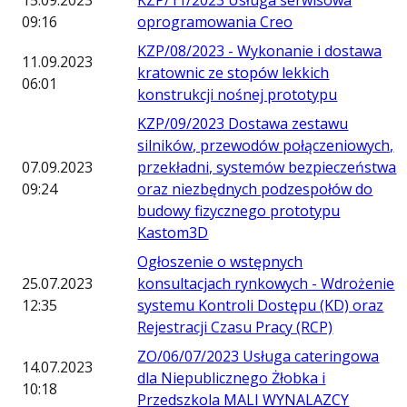
15.09.2023
KZP/11/2023 Usługa serwisowa
09:16
oprogramowania Creo
KZP/08/2023 - Wykonanie i dostawa
11.09.2023
kratownic ze stopów lekkich
06:01
konstrukcji nośnej prototypu
KZP/09/2023 Dostawa zestawu
silników, przewodów połączeniowych,
07.09.2023
przekładni, systemów bezpieczeństwa
09:24
oraz niezbędnych podzespołów do
budowy fizycznego prototypu
Kastom3D
Ogłoszenie o wstępnych
25.07.2023
konsultacjach rynkowych - Wdrożenie
12:35
systemu Kontroli Dostępu (KD) oraz
Rejestracji Czasu Pracy (RCP)
ZO/06/07/2023 Usługa cateringowa
14.07.2023
dla Niepublicznego Żłobka i
10:18
Przedszkola MALI WYNALAZCY