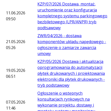
KZP/07/2026 Dostawa, montaż,
uruchomienie oraz konfiguracja
11.06.2026
kompletnego systemu parkingowego
09:50
bezbiletowego (LPR/ANPR) tryb
podtsawowy
ZWR/04/2026 - dostawa
21.05.2026
komponentów układu napędowego -
05:26
ogłoszenie o zamiarze zawarcia
umowy
KZP/05/2026 Dostawa i aktualizacja
oprogramowania do automatyzacji
19.05.2026
płytek drukowanych i projektowania
06:51
elektroniki dla płytek drukowanych -
tryb podstawowy
Ogłoszenie o wstępnych
konsultacjach rynkowych na
07.05.2026
wykonanie projektu, dostawy i
11:46