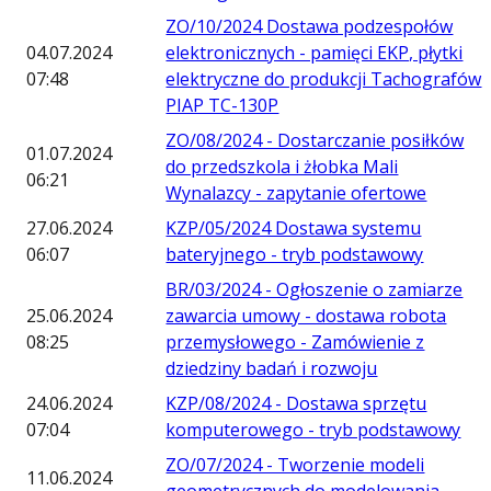
ZO/10/2024 Dostawa podzespołów
04.07.2024
elektronicznych - pamięci EKP, płytki
07:48
elektryczne do produkcji Tachografów
PIAP TC-130P
ZO/08/2024 - Dostarczanie posiłków
01.07.2024
do przedszkola i żłobka Mali
06:21
Wynalazcy - zapytanie ofertowe
27.06.2024
KZP/05/2024 Dostawa systemu
06:07
bateryjnego - tryb podstawowy
BR/03/2024 - Ogłoszenie o zamiarze
25.06.2024
zawarcia umowy - dostawa robota
08:25
przemysłowego - Zamówienie z
dziedziny badań i rozwoju
24.06.2024
KZP/08/2024 - Dostawa sprzętu
07:04
komputerowego - tryb podstawowy
ZO/07/2024 - Tworzenie modeli
11.06.2024