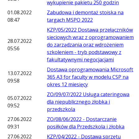
wykupienie pakietu 250 godzin
01.08.2022
Zabudowa i demontaż stoiska na
08:47
targach MSPO 2022
KZP/05/2022 Dostawa przełączników
sieciowych wraz z oprogramowaniem
28.07.2022
do zarządzania oraz wdrożeniem
05:56
szkoleniem - tryb podstawowy z
fakultatywnymi negocjacjami
Dostawa oprogramowania Microsoft
13.07.2022
365 A3 for faculty w modelu CSP na
09:58
okres 12 miesięcy
ZO/09/07/2022 Usługa cateringowa
05.07.2022
dla niepublicznego żłobka i
09:52
przedszkola
27.06.2022
ZO/08/06/2022 - Dostarczanie
09:31
posiłków dla Przedszkola i żłobka
27.06.2022
KZP/04/2022 - Dostawa sprzętu