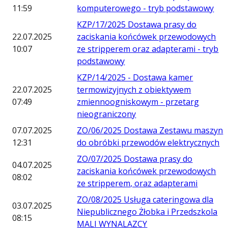
11:59
komputerowego - tryb podstawowy
KZP/17/2025 Dostawa prasy do
22.07.2025
zaciskania końcówek przewodowych
10:07
ze stripperem oraz adapterami - tryb
podstawowy
KZP/14/2025 - Dostawa kamer
22.07.2025
termowizyjnych z obiektywem
07:49
zmiennoogniskowym - przetarg
nieograniczony
07.07.2025
ZO/06/2025 Dostawa Zestawu maszyn
12:31
do obróbki przewodów elektrycznych
ZO/07/2025 Dostawa prasy do
04.07.2025
zaciskania końcówek przewodowych
08:02
ze stripperem, oraz adapterami
ZO/08/2025 Usługa cateringowa dla
03.07.2025
Niepublicznego Żłobka i Przedszkola
08:15
MALI WYNALAZCY