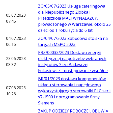
ZO/05/07/2023 Usługa cateringowa
dla Niepublicznego Żłobka i
05.07.2023
Przedszkola MALI WYNALAZCY,
07:45
prowadzonego w Warszawie, około 25
dzieci od 1 roku życia do 6 lat
04.07.2023
ZO/04/07/2023 Zabudowa stoiska na
06:16
targach MSPO 2023
PRZ/00033/2023 Dostawa energii
23.06.2023
elektrycznej na potrzeby wybranych
08:32
instytutów Sieci Badawczej
Łukasiewicz - postępowanie współne
BR/01/2023 dostawa komponentów
układu sterowania i napędowego
07.06.2023
wykorzystującego sterowniki PLC serii
10:26
s7-1500 i oprogramowanie firmy
Siemens
ZAKUP ODZIEŻY ROBOCZEJ, OBUWIA