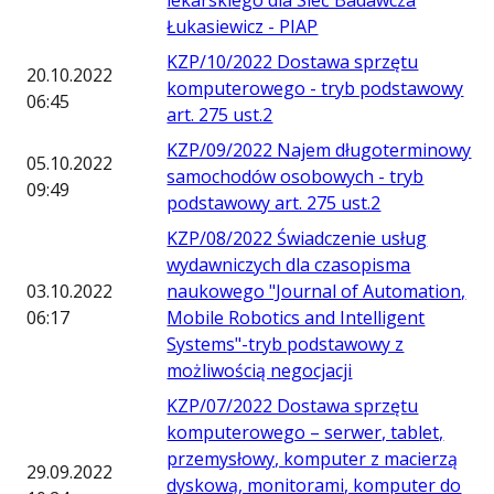
lekarskiego dla Sieć Badawcza
Łukasiewicz - PIAP
KZP/10/2022 Dostawa sprzętu
20.10.2022
komputerowego - tryb podstawowy
06:45
art. 275 ust.2
KZP/09/2022 Najem długoterminowy
05.10.2022
samochodów osobowych - tryb
09:49
podstawowy art. 275 ust.2
KZP/08/2022 Świadczenie usług
wydawniczych dla czasopisma
03.10.2022
naukowego "Journal of Automation,
06:17
Mobile Robotics and Intelligent
Systems"-tryb podstawowy z
możliwością negocjacji
KZP/07/2022 Dostawa sprzętu
komputerowego – serwer, tablet,
przemysłowy, komputer z macierzą
29.09.2022
dyskową, monitorami, komputer do