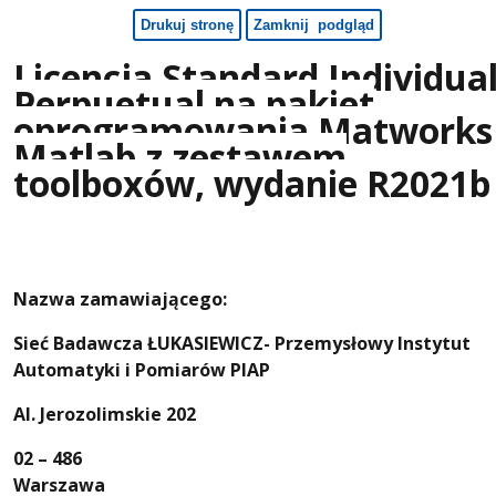
Licencja Standard Individua
Perpuetual na pakiet
oprogramowania Matworks
Matlab z zestawem
toolboxów, wydanie R2021b
Nazwa zamawiającego:
Sieć Badawcza ŁUKASIEWICZ- Przemysłowy Instytut
Automatyki i Pomiarów PIAP
Al. Jerozolimskie 202
02 – 486
Warszawa