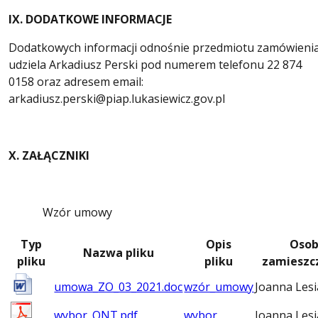
IX. DODATKOWE INFORMACJE
Dodatkowych informacji odnośnie przedmiotu zamówieni
udziela Arkadiusz Perski pod numerem telefonu 22 874
0158 oraz adresem email:
arkadiusz.perski@piap.lukasiewicz.gov.pl
X. ZAŁĄCZNIKI
Wzór umowy
Typ
Opis
Oso
Nazwa pliku
pliku
pliku
zamieszc
umowa_ZO_03_2021.doc
wzór_umowy
Joanna Les
wybor_ONT.pdf
wybor
Joanna Les