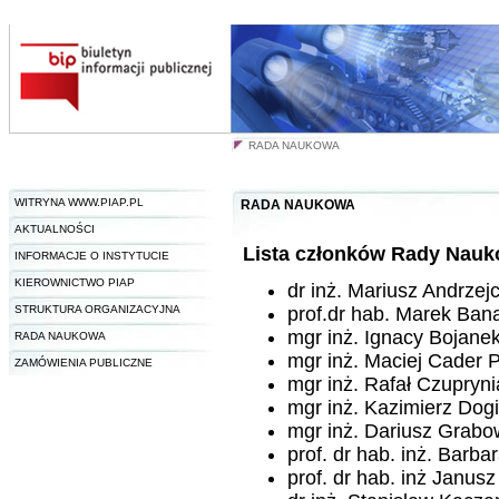
RADA NAUKOWA
WITRYNA WWW.PIAP.PL
RADA NAUKOWA
AKTUALNOŚCI
Lista członków Rady Naukow
INFORMACJE O INSTYTUCIE
KIEROWNICTWO PIAP
dr inż. Mariusz Andrze
STRUKTURA ORGANIZACYJNA
prof.dr hab. Marek Ba
mgr inż. Ignacy Bojane
RADA NAUKOWA
mgr inż. Maciej Cader 
ZAMÓWIENIA PUBLICZNE
mgr inż. Rafał Czupryn
mgr inż. Kazimierz Do
mgr inż. Dariusz Grabo
prof. dr hab. inż. Barb
prof. dr hab. inż Janu