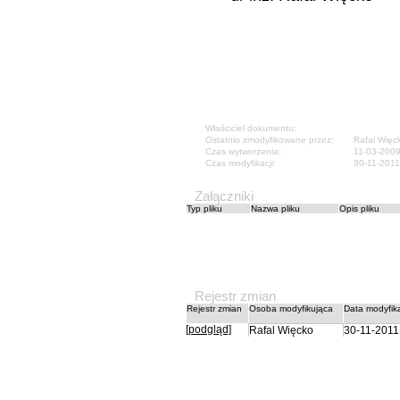
Właściciel dokumentu:
Ostatnio zmodyfikowane przez:
Rafal Więc
Czas wytworzenia:
11-03-2009
Czas modyfikacji:
30-11-2011
Załączniki
Typ pliku
Nazwa pliku
Opis pliku
Rejestr zmian
Rejestr zmian
Osoba modyfikująca
Data modyfika
[podgląd]
Rafal Więcko
30-11-2011