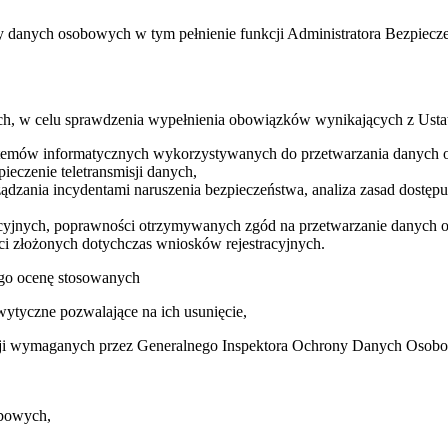
y danych osobowych w tym pełnienie funkcji Administratora Bezpiecz
ch, w celu sprawdzenia wypełnienia obowiązków wynikających z Us
stemów informatycznych wykorzystywanych do przetwarzania danych 
czenie teletransmisji danych,
ządzania incydentami naruszenia bezpieczeństwa, analiza zasad dost
yjnych, poprawności otrzymywanych zgód na przetwarzanie danych 
i złożonych dotychczas wniosków rejestracyjnych.
ego ocenę stosowanych
wytyczne pozwalające na ich usunięcie,
tacji wymaganych przez Generalnego Inspektora Ochrony Danych Oso
obowych,