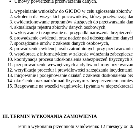
Umowy powierzenia przetwarzania danych.
wypełnianie wniosków do GIODO w celu zgłoszenia zbiorów 
szkolenia dla wszystkich pracowników, którzy przetwarzają 
ewidencjonowanie programów służących do przetwarzania da
aktualizacja rejestru zbiorów danych osobowych,
wykrywanie i reagowanie na przypadki naruszenia bezpieczeń
prowadzenie ewidencji oraz nadzór nad udostępnianiem dan
sporządzanie umów z zakresu danych osobowych,
prowadzenie ewidencji osób zatrudnionych przy przetwarzani
współpraca z informatykiem w zakresie wdrażania zabezpiecze
koordynacja procesu udoskonalenia zabezpieczeń fizycznych
przeprowadzenie wewnętrznych audytów ochrony przetwarza
weryfikacja procedur i prawidłowości zarządzania incydentam
inicjowanie i podejmowanie działań z zakresu doskonalenia 
określenie oraz nadzór nad fizycznym zabezpieczeniem pomies
Reagowanie na wszelki wątpliwości i pytania w nieprzekraczal
III. TERMIN WYKONANIA ZAMÓWIENIA
Termin wykonania przedmiotu zamówienia: 12 miesięcy od da