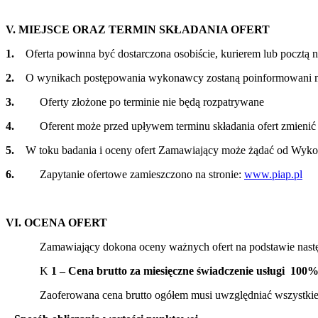
V. MIEJSCE ORAZ TERMIN SKŁADANIA OFERT
1.
Oferta powinna być dostarczona osobiście, kurierem lub pocztą n
2.
O wynikach postępowania wykonawcy zostaną poinformowani mai
3.
Oferty złożone po terminie nie będą rozpatrywane
4.
Oferent może przed upływem terminu składania ofert zmienić l
5.
W toku badania i oceny ofert Zamawiający może żądać od Wykona
6.
Zapytanie ofertowe zamieszczono na stronie:
www.piap.pl
VI. OCENA OFERT
Zamawiający dokona oceny ważnych ofert na podstawie następ
K
1 – Cena brutto za miesięczne świadczenie usługi 100
Zaoferowana cena brutto ogółem musi uwzględniać wszystkie