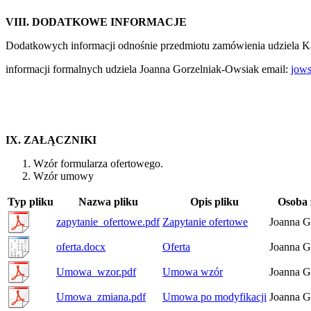
VIII. DODATKOWE INFORMACJE
Dodatkowych informacji odnośnie przedmiotu zamówienia udziela K
informacji formalnych udziela Joanna Gorzelniak-Owsiak email:
jows
IX. ZAŁĄCZNIKI
Wzór formularza ofertowego.
Wzór umowy
Typ pliku
Nazwa pliku
Opis pliku
Osoba 
zapytanie_ofertowe.pdf
Zapytanie ofertowe
Joanna G
oferta.docx
Oferta
Joanna G
Umowa_wzor.pdf
Umowa wzór
Joanna G
Umowa_zmiana.pdf
Umowa po modyfikacji
Joanna G