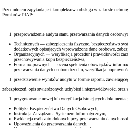
Przedmiotem zapytania jest kompleksowa obsługa w zakresie ochron
Pomiarów PIAP:
przeprowadzenie audytu stanu przetwarzania danych osobowy
Technicznych — zabezpieczenia fizyczne, bezpieczeństwo sy
dodatkowych opisujących wprowadzone dane osobowe, zabezpie
Organizacyjnych — weryfikacja procedur i prawidłowości zar
przechowywania kopii bezpieczeństwa,
Formalno-prawnych — ocena spełnienia obowiązków informac
przetwarzania danych osobom trzecim, weryfikacja poprawnośc
przedstawienie wyników audytu w formie raportu, zawierając
zabezpieczeń, opis stwierdzonych uchybień i nieprawidłowości oraz 
przygotowanie nowej lub weryfikacja istniejących dokumen
Polityka Bezpieczeństwa Danych Osobowych,
Instrukcja Zarządzania Systemem Informatycznym,
Ewidencja osób zatrudnionych przy przetwarzaniu danych os
Upoważnienia do przetwarzania danych,