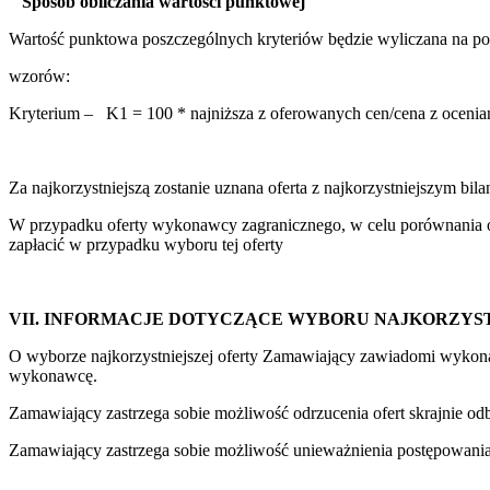
Sposób obliczania warto
ści punktowej
Wartość punktowa poszczególnych kryteriów będzie wyliczana na po
wzorów:
Kryterium – K1 = 100 * najniższa z oferowanych cen/cena z oceniane
Za najkorzystniejszą zostanie uznana oferta z najkorzystniejszym
W przypadku oferty wykonawcy zagranicznego, w celu porównania of
zapłacić w przypadku wyboru tej oferty
VII. INFORMACJE DOTYCZĄCE WYBORU NAJKORZYST
O wyborze najkorzystniejszej oferty Zamawiający zawiadomi wykonaw
wykonawcę.
Zamawiający zastrzega sobie możliwość odrzucenia ofert skrajnie od
Zamawiający zastrzega sobie możliwość unieważnienia postępowania